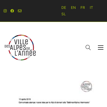
DE
EN
FR
IT
SL