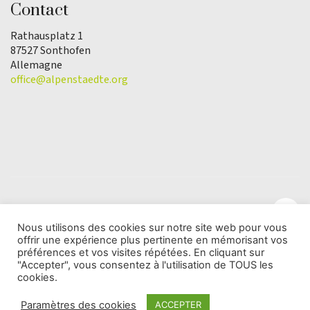
Contact
Rathausplatz 1
87527 Sonthofen
Allemagne
office@alpenstaedte.org
Nous utilisons des cookies sur notre site web pour vous
offrir une expérience plus pertinente en mémorisant vos
© Copyright 2025 | L'association Ville des Alpes de
préférences et vos visites répétées. En cliquant sur
l'Année |
Protection des données
"Accepter", vous consentez à l'utilisation de TOUS les
cookies.
Paramètres des cookies
ACCEPTER