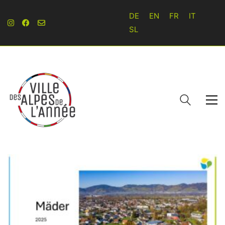
DE
EN
FR
IT
SL