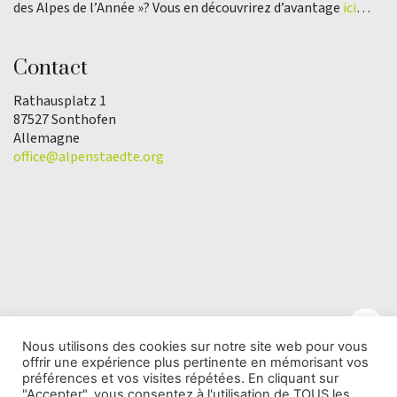
des Alpes de l’Année »? Vous en découvrirez d’avantage
ici
…
Contact
Rathausplatz 1
87527 Sonthofen
Allemagne
office@alpenstaedte.org
Nous utilisons des cookies sur notre site web pour vous
offrir une expérience plus pertinente en mémorisant vos
© Copyright 2025 | L'association Ville des Alpes de
préférences et vos visites répétées. En cliquant sur
l'Année |
Protection des données
"Accepter", vous consentez à l'utilisation de TOUS les