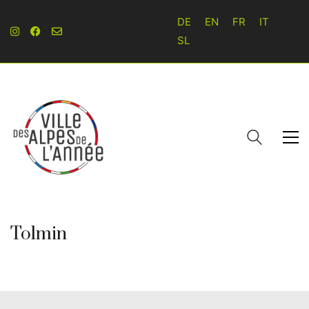
DE
EN
FR
IT
SL
Tolmin