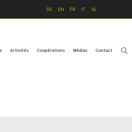
DE
EN
FR
IT
SL
s
Activités
Coopérations
Médias
Contact