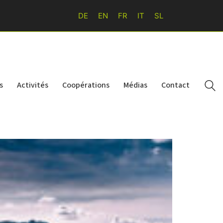
DE
EN
FR
IT
SL
s
Activités
Coopérations
Médias
Contact