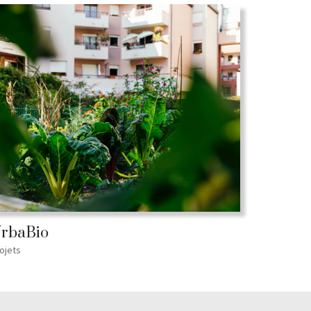
rbaBio
ojets