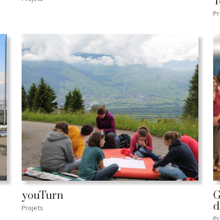
T
Pr
youTurn
G
d
Projets
Pr